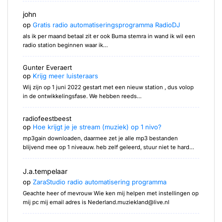
john
op
Gratis radio automatiseringsprogramma RadioDJ
als ik per maand betaal zit er ook Buma stemra in wand ik wil een
radio station beginnen waar ik…
Gunter Everaert
op
Krijg meer luisteraars
Wij zijn op 1 juni 2022 gestart met een nieuw station , dus volop
in de ontwikkelingsfase. We hebben reeds…
radiofeestbeest
op
Hoe krijgt je je stream (muziek) op 1 nivo?
mp3gain downloaden, daarmee zet je alle mp3 bestanden
blijvend mee op 1 niveauw. heb zelf geleerd, stuur niet te hard…
J.a.tempelaar
op
ZaraStudio radio automatisering programma
Geachte heer of mevrouw Wie ken mij helpen met instellingen op
mij pc mij email adres is Nederland.muziekland@live.nl