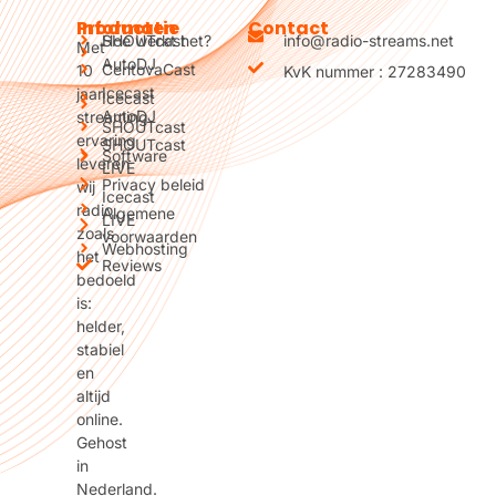
Producten
Informatie
Contact
SHOUTcast
Hoe werkt het?
info@radio-streams.net
Met
AutoDJ
CentovaCast
10
KvK nummer : 27283490
Icecast
jaar
Icecast
AutoDJ
streaming
SHOUTcast
ervaring
SHOUTcast
Software
leveren
LIVE
Privacy beleid
wij
Icecast
radio
Algemene
LIVE
zoals
voorwaarden
Webhosting
het
Reviews
bedoeld
is:
helder,
stabiel
en
altijd
online.
Gehost
in
Nederland.