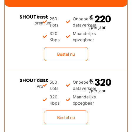
220
SHOUTcast
€
Live
250
Onbeperkt
premium
slots
dataverkeer
/per jaar
320
Maandelijks
Kbps
opzegbaar
Bestel nu
320
SHOUTcast
€
Live
500
Onbeperkt
Pro
slots
dataverkeer
/per jaar
320
Maandelijks
Kbps
opzegbaar
Bestel nu