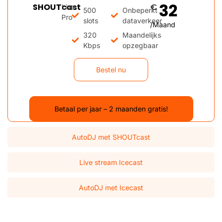
32
SHOUTcast
€
Live
500
Onbeperkt
Pro
slots
dataverkeer
/Maand
320
Maandelijks
Kbps
opzegbaar
Bestel nu
Betaal per jaar – 2 maanden gratis!
AutoDJ met SHOUTcast
Live stream Icecast
AutoDJ met Icecast