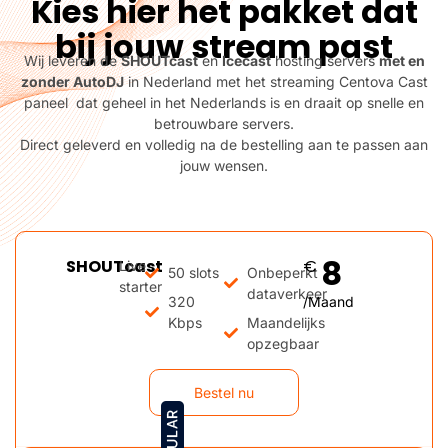
Kies hier het pakket dat
bij jouw stream past
Wij leveren de
SHOUTcast
en
Icecast
hosting servers
met en
zonder AutoDJ
in Nederland met het streaming Centova Cast
paneel dat geheel in het Nederlands is en draait op snelle en
betrouwbare servers.
Direct geleverd en volledig na de bestelling aan te passen aan
jouw wensen.
Live stream SHOUTcast
8
SHOUTcast
€
Live
50 slots
Onbeperkt
starter
dataverkeer
320
/Maand
Kbps
Maandelijks
opzegbaar
Bestel nu