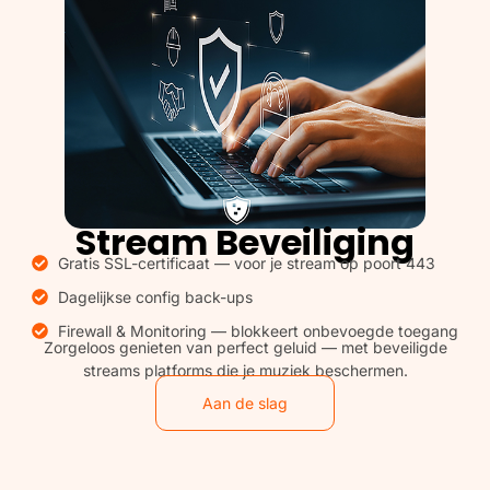
Stream Beveiliging
Gratis SSL-certificaat — voor je stream op poort 443
Dagelijkse config back-ups
Firewall & Monitoring — blokkeert onbevoegde toegang
Zorgeloos genieten van perfect geluid — met beveiligde
streams platforms die je muziek beschermen.
Aan de slag