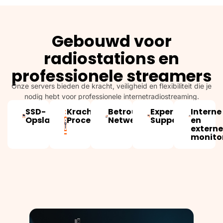
Gebouwd voor
radiostations en
professionele streamers
Onze servers bieden de kracht, veiligheid en flexibiliteit die je
nodig hebt voor professionele internet­radio­streaming.
SSD-
Krachtige
Betrouwbaar
Expert
Interne
Opslag
Processors
Netwerk
Support
en
extern
monito