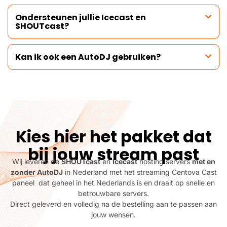
Ondersteunen jullie Icecast en
SHOUTcast?
Kan ik ook een AutoDJ gebruiken?
Kies hier het pakket dat
bij jouw stream past
Wij leveren de
SHOUTcast
en
Icecast
hosting servers
met en
zonder AutoDJ
in Nederland met het streaming Centova Cast
paneel dat geheel in het Nederlands is en draait op snelle en
betrouwbare servers.
Direct geleverd en volledig na de bestelling aan te passen aan
jouw wensen.