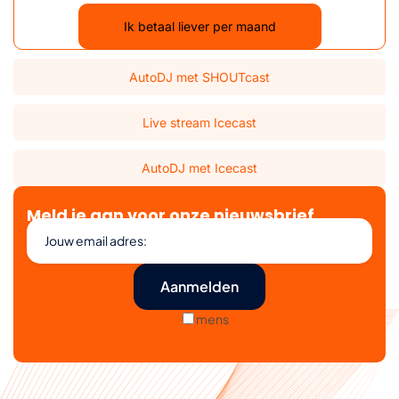
Ik betaal liever per maand
AutoDJ met SHOUTcast
Live stream Icecast
AutoDJ met Icecast
Meld je aan voor onze nieuwsbrief
mens