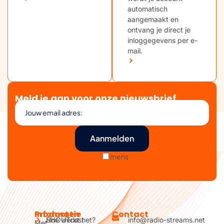
automatisch
aangemaakt en
ontvang je direct je
inloggegevens per e-
mail.
Meld je aan voor onze nieuwsbrief
mens
Producten
Informatie
Contact
SHOUTcast
Hoe werkt het?
info@radio-streams.net
Met