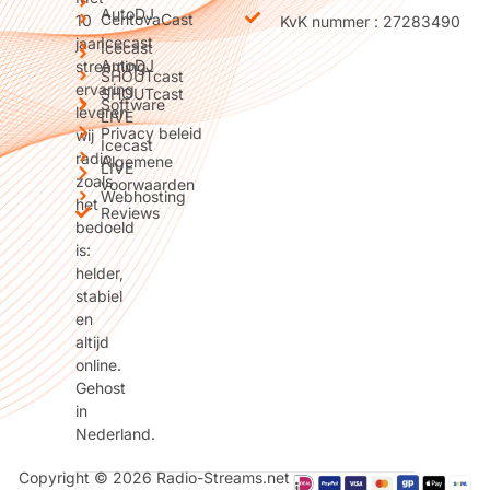
AutoDJ
CentovaCast
10
KvK nummer : 27283490
Icecast
jaar
Icecast
AutoDJ
streaming
SHOUTcast
ervaring
SHOUTcast
Software
leveren
LIVE
Privacy beleid
wij
Icecast
radio
Algemene
LIVE
zoals
voorwaarden
Webhosting
het
Reviews
bedoeld
is:
helder,
stabiel
en
altijd
online.
Gehost
in
Nederland.
Copyright © 2026 Radio-Streams.net