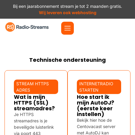
Bij een jaarabonnement stream je tot 2 maanden gratis.
Wij leveren ook webhosting
Technische ondersteuning
STREAM HTTPS
INTERNETRADIO
ADRES
STARTEN
Wat is mijn
Hoe start ik
HTTPS (SSL)
mijn AutoDJ?
streamadres?
(eerste keer
instellen)
Je HTTPS
Bekijk hier hoe de
streamadres is je
Centovacast server
beveiligde luisterlink
met AutoDJ kan
via poort 443