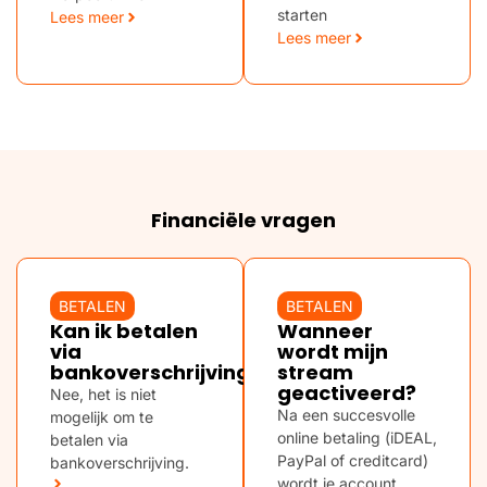
starten
Lees meer
Lees meer
Financiële vragen
BETALEN
BETALEN
Kan ik betalen
Wanneer
via
wordt mijn
bankoverschrijving?
stream
geactiveerd?
Nee, het is niet
Na een succesvolle
mogelijk om te
online betaling (iDEAL,
betalen via
PayPal of creditcard)
bankoverschrijving.
wordt je account