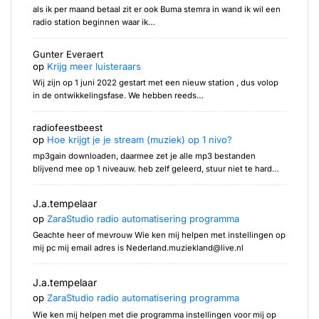
als ik per maand betaal zit er ook Buma stemra in wand ik wil een
radio station beginnen waar ik…
Gunter Everaert
op
Krijg meer luisteraars
Wij zijn op 1 juni 2022 gestart met een nieuw station , dus volop
in de ontwikkelingsfase. We hebben reeds…
radiofeestbeest
op
Hoe krijgt je je stream (muziek) op 1 nivo?
mp3gain downloaden, daarmee zet je alle mp3 bestanden
blijvend mee op 1 niveauw. heb zelf geleerd, stuur niet te hard…
J.a.tempelaar
op
ZaraStudio radio automatisering programma
Geachte heer of mevrouw Wie ken mij helpen met instellingen op
mij pc mij email adres is Nederland.muziekland@live.nl
J.a.tempelaar
op
ZaraStudio radio automatisering programma
Wie ken mij helpen met die programma instellingen voor mij op