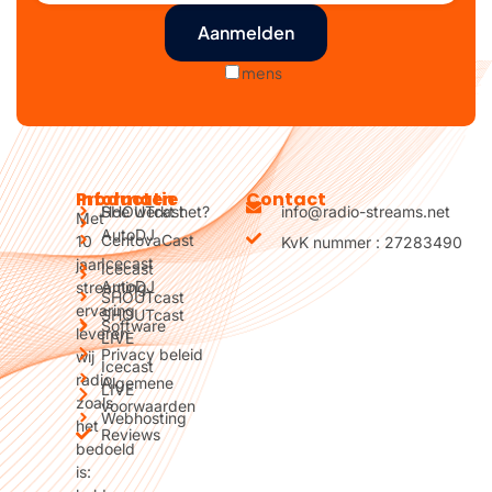
mens
Producten
Informatie
Contact
SHOUTcast
Hoe werkt het?
info@radio-streams.net
Met
AutoDJ
CentovaCast
10
KvK nummer : 27283490
Icecast
jaar
Icecast
AutoDJ
streaming
SHOUTcast
ervaring
SHOUTcast
Software
leveren
LIVE
Privacy beleid
wij
Icecast
radio
Algemene
LIVE
zoals
voorwaarden
Webhosting
het
Reviews
bedoeld
is: