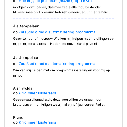
op
Hoe krijgt je je stream (muziek) op 1 nivo?
mp3gain downloaden, daarmee zet je alle mp3 bestanden
blijvend mee op 1 niveauw. heb zelf geleerd, stuur niet te hard…
J.a.tempelaar
op
ZaraStudio radio automatisering programma
Geachte heer of mevrouw Wie ken mij helpen met instellingen op
mij pc mij email adres is Nederland.muziekland@live.nl
J.a.tempelaar
op
ZaraStudio radio automatisering programma
Wie ken mij helpen met die programma instellingen voor mij op
mij pc
Alan wolda
op
Krijg meer luisteraars
Goedendag allemaal a.d.v deze weg willen we graag meer
luisteraars binnen krijgen we zijn al bijna 1 jaar verder Radio…
Frans
op
Krijg meer luisteraars