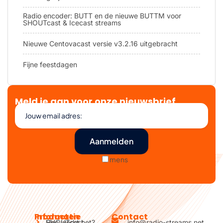
Radio encoder: BUTT en de nieuwe BUTTM voor
SHOUTcast & Icecast streams
Nieuwe Centovacast versie v3.2.16 uitgebracht
Fijne feestdagen
Meld je aan voor onze nieuwsbrief
mens
Producten
Informatie
Contact
SHOUTcast
Hoe werkt het?
info@radio-streams.net