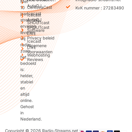
Met
AutoDJ
CentovaCast
10
KvK nummer : 27283490
Icecast
jaar
Icecast
AutoDJ
streaming
SHOUTcast
ervaring
SHOUTcast
Software
leveren
LIVE
Privacy beleid
wij
Icecast
radio
Algemene
LIVE
zoals
voorwaarden
Webhosting
het
Reviews
bedoeld
is:
helder,
stabiel
en
altijd
online.
Gehost
in
Nederland.
Copyright © 2026 Radio-Streams.net