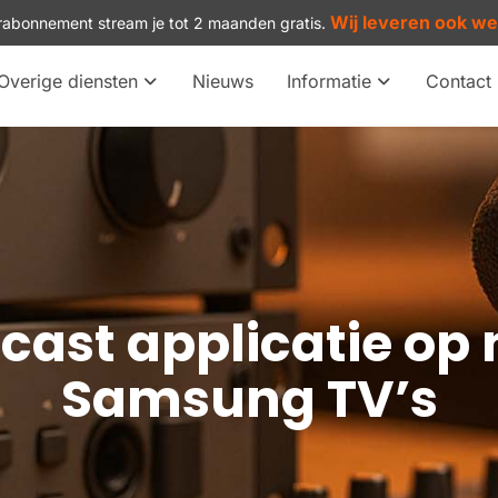
Wij leveren ook w
arabonnement stream je tot 2 maanden gratis.
Overige diensten
Nieuws
Informatie
Contact
ast applicatie op
Samsung TV’s