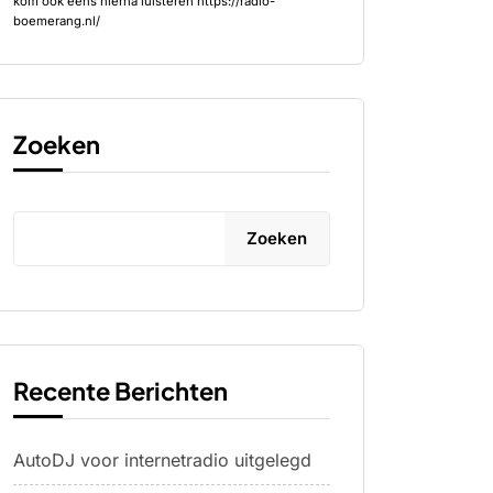
kom ook eens hierna luisteren https://radio-
boemerang.nl/
Zoeken
Zoeken
Recente Berichten
AutoDJ voor internetradio uitgelegd