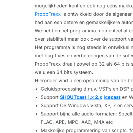
mogelijkheden kent en ook nog eens makkel
ProppFrexx
is ontwikkeld door de eigenaar 
had aan een betere en gemakkelijkere autom
We hebben het programma momenteel al een
over stabiliteit maar ook over de support v
Het programma is nog steeds in ontwikkelin
met bug fixes en verbeteringen van de soft
ProppFrexx draait zowel op 32 als 64 bits 
we u een 64 bits systeem.
Hieronder vind u een opsomming van de bel
Geluidsprocessing d.m.v. VST’s en DSP p
Support
SHOUTcast 1.x 2.x
Icecast
en W
Support OS Windows Vista, XP, 7 en serv
Support bijna alle audio formaten: Spee
FLAC, APE, MPC, AAC, M4A etc
Makkelijke programmering van scripts, f