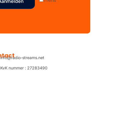
ntact
info@radio-streams.net
KvK nummer : 27283490