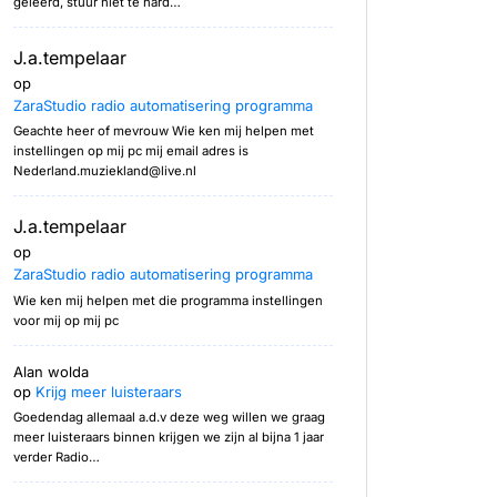
geleerd, stuur niet te hard…
J.a.tempelaar
op
ZaraStudio radio automatisering programma
Geachte heer of mevrouw Wie ken mij helpen met
instellingen op mij pc mij email adres is
Nederland.muziekland@live.nl
J.a.tempelaar
op
ZaraStudio radio automatisering programma
Wie ken mij helpen met die programma instellingen
voor mij op mij pc
Alan wolda
op
Krijg meer luisteraars
Goedendag allemaal a.d.v deze weg willen we graag
meer luisteraars binnen krijgen we zijn al bijna 1 jaar
verder Radio…