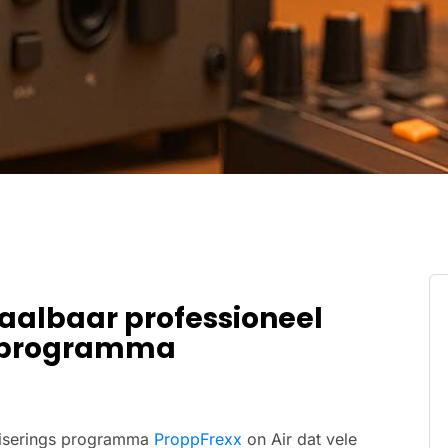
aalbaar professioneel
g programma
atiserings programma
ProppFrexx
on Air dat vele