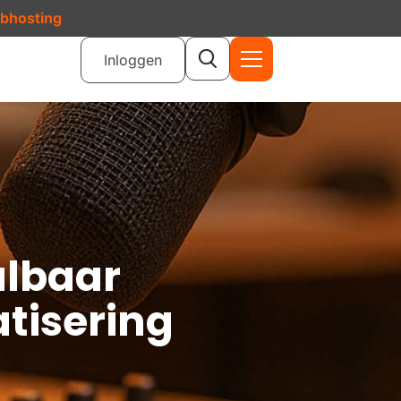
ebhosting
Inloggen
albaar
tisering