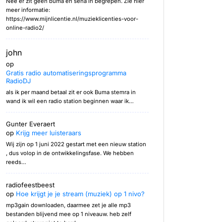
Nee er zit geen buma en sena in begrepen. Zie hier
meer informatie:
https://www.mijnlicentie.nl/muzieklicenties-voor-
online-radio2/
john
op
Gratis radio automatiseringsprogramma
RadioDJ
als ik per maand betaal zit er ook Buma stemra in
wand ik wil een radio station beginnen waar ik…
Gunter Everaert
op
Krijg meer luisteraars
Wij zijn op 1 juni 2022 gestart met een nieuw station
, dus volop in de ontwikkelingsfase. We hebben
reeds…
radiofeestbeest
op
Hoe krijgt je je stream (muziek) op 1 nivo?
mp3gain downloaden, daarmee zet je alle mp3
bestanden blijvend mee op 1 niveauw. heb zelf