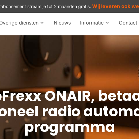
Wij leveren ook w
arabonnement stream je tot 2 maanden gratis.
Overige diensten
Nieuws
Informatie
Contact
Frexx ONAIR, beta
ioneel radio automa
programma