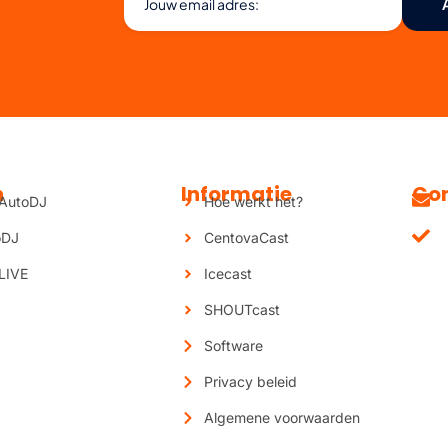
n
Informatie
Co
AutoDJ
Hoe werkt het?
oDJ
CentovaCast
LIVE
Icecast
SHOUTcast
Software
Privacy beleid
Algemene voorwaarden