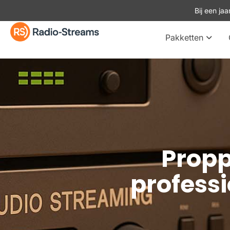
Bij een ja
Pakketten
Propp
profess