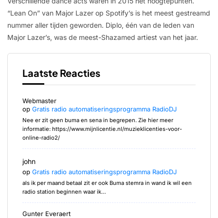
Verschillende dance acts waren in 2015 het hoogtepunten.
“Lean On” van Major Lazer op Spotify’s is het meest gestreamd
nummer aller tijden geworden. Diplo, één van de leden van
Major Lazer’s, was de meest-Shazamed artiest van het jaar.
Laatste Reacties
Webmaster
op
Gratis radio automatiseringsprogramma RadioDJ
Nee er zit geen buma en sena in begrepen. Zie hier meer
informatie: https://www.mijnlicentie.nl/muzieklicenties-voor-
online-radio2/
john
op
Gratis radio automatiseringsprogramma RadioDJ
als ik per maand betaal zit er ook Buma stemra in wand ik wil een
radio station beginnen waar ik…
Gunter Everaert