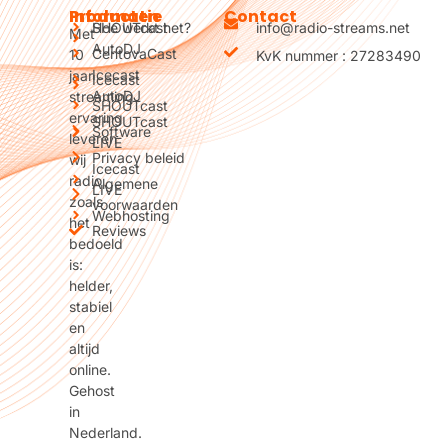
Producten
Informatie
Contact
SHOUTcast
Hoe werkt het?
info@radio-streams.net
Met
AutoDJ
CentovaCast
10
KvK nummer : 27283490
Icecast
jaar
Icecast
AutoDJ
streaming
SHOUTcast
ervaring
SHOUTcast
Software
leveren
LIVE
Privacy beleid
wij
Icecast
radio
Algemene
LIVE
zoals
voorwaarden
Webhosting
het
Reviews
bedoeld
is:
helder,
stabiel
en
altijd
online.
Gehost
in
Nederland.