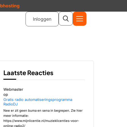
ebhosting
Inloggen
Laatste Reacties
Webmaster
op
Gratis radio automatiseringsprogramma
RadioDJ
Nee er zit geen buma en sena in begrepen. Zie hier
meer informatie:
https://www.mijnlicentie.nl/muzieklicenties-voor-
online-radio2/