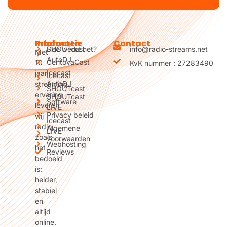
Producten
Informatie
Contact
SHOUTcast
Hoe werkt het?
info@radio-streams.net
Met
AutoDJ
CentovaCast
10
KvK nummer : 27283490
Icecast
jaar
Icecast
AutoDJ
streaming
SHOUTcast
ervaring
SHOUTcast
Software
leveren
LIVE
Privacy beleid
wij
Icecast
radio
Algemene
LIVE
zoals
voorwaarden
Webhosting
het
Reviews
bedoeld
is:
helder,
stabiel
en
altijd
online.